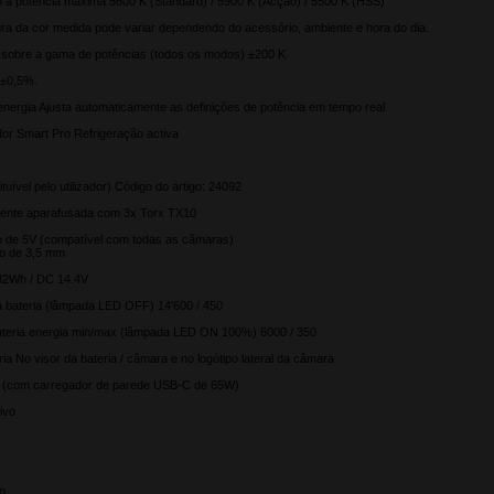
h à potência máxima 5600 K (Standard) / 5900 K (Acção) / 5500 K (HSS)
ra da cor medida pode variar dependendo do acessório, ambiente e hora do dia.
sh sobre a gama de potências (todos os modos) ±200 K
 ±0,5%.
nergia Ajusta automaticamente as definições de potência em tempo real
dor Smart Pro Refrigeração activa
ituível pelo utilizador) Código do artigo: 24092
arente aparafusada com 3x Torx TX10
o de 5V (compatível com todas as câmaras)
o de 3,5 mm
- 82Wh / DC 14.4V
a bateria (lâmpada LED OFF) 14'600 / 450
ateria energia min/max (lâmpada LED ON 100%) 6000 / 350
ia No visor da bateria / câmara e no logótipo lateral da câmara
 (com carregador de parede USB-C de 65W)
tivo
vo