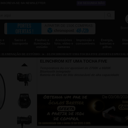
INSCREVA-SE NA NEWSLETTER
EM SEGUNDA MÃO
PORTES
A PARTIR DE 150€ COMPRAS
Bons
48-72h
OFERTAS !
s e
Sacos e
Flashes e
Acessórios
Impressão e
Energia,
Dis
ões
transporte
iluminação
foto, vídeo e
consumíveis
baterias e
mem
estúdio
cameras
pilhas
►
ILUMINAÇÃO DE ESTÚDIO
►
ELINCHROM KIT UMA TOCHA FIVE (OFERTA ESPECIAL 
ELINCHROM KIT UMA TOCHA FIVE
Temperatura da cor ajustável de 2700K a 6500K
Bluetooth integrado
Bateria de iões de lítio destacável de alta capacidade