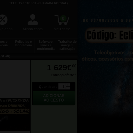
TELF.: 220 103 511 (CHAMADA NORMAL)
0
 planos
Minha conta
Meu cesto
cos e
Películas e
Software,
Trabalho de
ória
laboratório
livros e
imagem
multimedia
calibração
SOLAR)
1 629€
00
Entrega oferta*
Quantidade