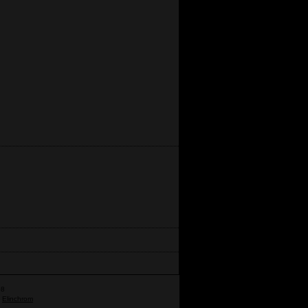
08
a
Elinchrom