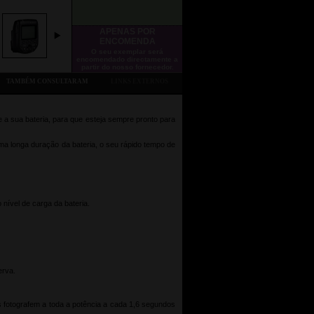
APENAS POR
ENCOMENDA
O seu exemplar será
encomendado directamente a
partir do nosso fornecedor.
TAMBÉM CONSULTARAM
LINKS EXTERNOS
 a sua bateria, para que esteja sempre pronto para
a longa duração da bateria, o seu rápido tempo de
 nível de carga da bateria.
erva.
s fotografem a toda a potência a cada 1,6 segundos