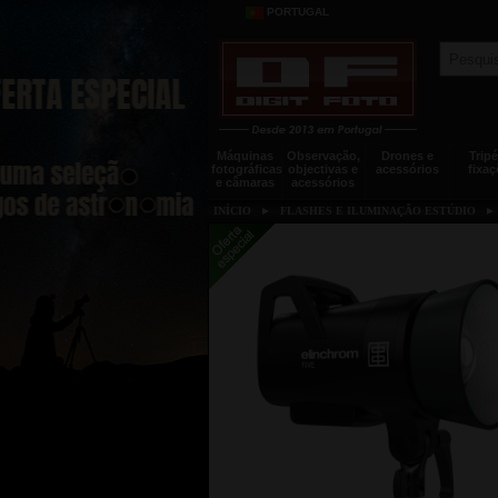
PORTUGAL
Máquinas
Observação,
Drones e
Tripé
fotográficas
objectivas e
acessórios
fixaç
e câmaras
acessórios
INÍCIO
►
FLASHES E ILUMINAÇÃO ESTÚDIO