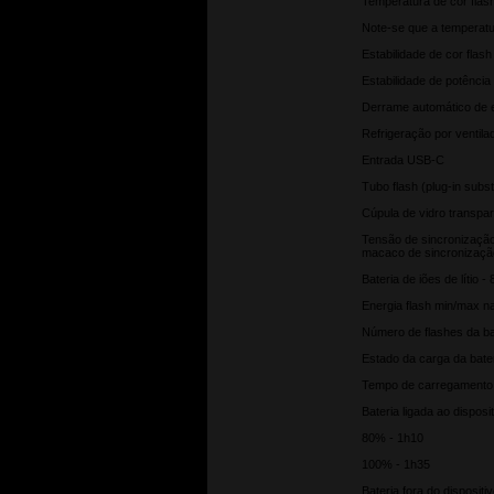
Temperatura de cor flas
Note-se que a temperatu
Estabilidade de cor fla
Estabilidade de potência
Derrame automático de e
Refrigeração por ventila
Entrada USB-C
Tubo flash (plug-in subst
Cúpula de vidro transp
Tensão de sincronizaçã
macaco de sincronizaçã
Bateria de iões de lítio 
Energia flash min/max n
Número de flashes da b
Estado da carga da bater
Tempo de carregamento
Bateria ligada ao disposi
80% - 1h10
100% - 1h35
Bateria fora do dispositi