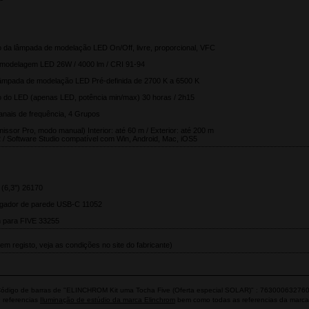
da lâmpada de modelação LED On/Off, livre, proporcional, VFC
 modelagem LED 26W / 4000 lm / CRI 91-94
lâmpada de modelação LED Pré-definida de 2700 K a 6500 K
 do LED (apenas LED, potência min/max) 30 horas / 2h15
anais de frequência, 4 Grupos
ssor Pro, modo manual) Interior: até 60 m / Exterior: até 200 m
2 / Software Studio compatível com Win, Android, Mac, iOS5
(6,3'') 26170
egador de parede USB-C 11052
m para FIVE 33255
em registo, veja as condições no site do fabricante)
ódigo de barras de "ELINCHROM Kit uma Tocha Five (Oferta especial SOLAR)" : 76300063276
 referencias
Iluminação de estúdio da marca Elinchrom
bem como todas as referencias da marc