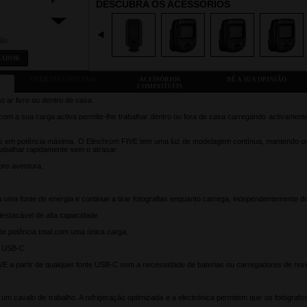
DESCUBRA OS ACESSÓRIOS
ião
RADOR
OFERTAS ESPECIAIS
ACESSÓRIOS
DÊ A SUA OPINIÃO
COMPATÍVEIS
 ar livre ou dentro de casa.
om a sua carga activa permite-lhe trabalhar dentro ou fora de casa carregando activamente
es em potência máxima. O Elinchrom FIVE tem uma luz de modelagem contínua, mantendo um
rabalhar rapidamente sem o atrasar.
pre aventura.
 uma fonte de energia e continue a tirar fotografias enquanto carrega, independentemente do
o destacável de alta capacidade
de potência total com uma única carga.
o USB-C
VE a partir de qualquer fonte USB-C sem a necessidade de baterias ou carregadores de res
um cavalo de trabalho. A refrigeração optimizada e a electrónica permitem que os fotógrafo