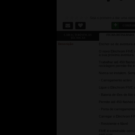
Seja o primeiro a dar uma opin
COMPA
CARACTERÍSTICAS
FICHA DETALHADA
TÉCNICAS
Descrição
Encher-se de aventura ao
O novo Elinchrom FIVE c
a sua próxima aventura.
Trabalhar até 450 flash
reciclagem permite-lhe t
Nunca se instalem. Sem
- Carregamento activo
Ligue o Elinchrom FIVE a
- Bateria de iões de líti
Permite até 450 flashes 
- Porta de carregament
Carregar o Elinchrom FI
- Resistente e fiável
FIVE é construído como 
sem suar.