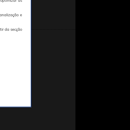
 optimizar as
onalização e
tir da secção