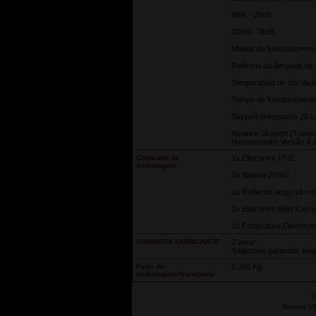
80% - 2h00
100% - 2h35
Modos de funcionamento 
Potência da lâmpada de
Temperatura de cor da 
Tempo de funcionamento
Skyport (integrado) 20 c
Alcance Skyport (Transmi
(incorporado) Versão 4.
Conteúdo da
1x Elinchrom FIVE
embalagem
1x Bateria 20962
1x Reflector largo 16 cm 
1x Elinchrom 65W Carr
1x Estojo duro Elinchro
GARANTIA FABRICANTE
2 anos*
*(algumas garantias exig
Peso da
5.260 Kg
embalagem/Transporte
C
Nossas 19