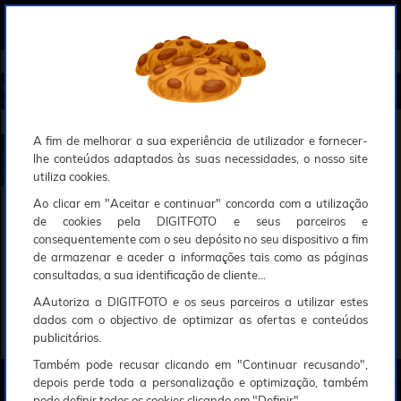
0
Compreendemos que a segurança é uma prioridade ao utilizar o nosso sítio web, Faremos o nosso melhor para assegurar que a sua utilização do nosso website seja tão suave e eficiente quanto possível.
O nosso site foi desenvolvido para utilizar sessões de utilizadores através de cookies, Deve portanto aceitá-los para que o processo de autenticação e encomenda seja funcional. Tem a possibilidade de introduzir uma lista branca de sítios web no seu navegador, Recomendamos que a utilize se não desejar permitir a utilização de cookies a nível mundial.
Se desejar mais informações sobre este assunto, por favor contacte o nosso Responsável pela protecção de dados no endereço abaixo:
Esperamos que compreenda a nossa abordagem, Sinceramente, a equipa DigitFoto
Início
►
Observação, objectivas e acessórios
►
Parasóis
►
CANON Parasol ES-60 (EF-M 32mm f/1.4 STM) (Abra
ngido por outras ofertas especiais)
CANON Parasol ES-60 (EF-M 32mm f/1.4 STM)
A fim de melhorar a sua experiência de utilizador e fornecer-
lhe conteúdos adaptados às suas necessidades, o nosso site
utiliza cookies.
Ao clicar em "Aceitar e continuar" concorda com a utilização
de cookies pela DIGITFOTO e seus parceiros e
consequentemente com o seu depósito no seu dispositivo a fim
de armazenar e aceder a informações tais como as páginas
consultadas, a sua identificação de cliente...
AAutoriza a DIGITFOTO e os seus parceiros a utilizar estes
dados com o objectivo de optimizar as ofertas e conteúdos
publicitários.
Também pode recusar clicando em "Continuar recusando",
depois perde toda a personalização e optimização, também
pode definir todos os cookies clicando em "Definir".