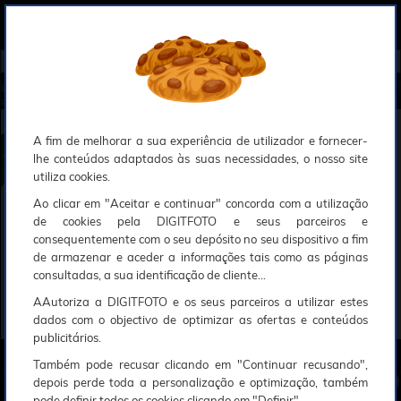
0
Compreendemos que a segurança é uma prioridade ao utilizar o nosso sítio web, Faremos o nosso melhor para assegurar que a sua utilização do nosso website seja tão suave e eficiente quanto possível.
O nosso site foi desenvolvido para utilizar sessões de utilizadores através de cookies, Deve portanto aceitá-los para que o processo de autenticação e encomenda seja funcional. Tem a possibilidade de introduzir uma lista branca de sítios web no seu navegador, Recomendamos que a utilize se não desejar permitir a utilização de cookies a nível mundial.
Se desejar mais informações sobre este assunto, por favor contacte o nosso Responsável pela protecção de dados no endereço abaixo:
Esperamos que compreenda a nossa abordagem, Sinceramente, a equipa DigitFoto
Início
►
Acessórios foto, vídeo e cameras
►
Acessórios vídeo-câmaras
►
CANON Microfone DM-E1D (Oferta es
pecial SOLAR)
CANON Microfone DM-E1D
A fim de melhorar a sua experiência de utilizador e fornecer-
lhe conteúdos adaptados às suas necessidades, o nosso site
utiliza cookies.
Ao clicar em "Aceitar e continuar" concorda com a utilização
de cookies pela DIGITFOTO e seus parceiros e
consequentemente com o seu depósito no seu dispositivo a fim
de armazenar e aceder a informações tais como as páginas
consultadas, a sua identificação de cliente...
AAutoriza a DIGITFOTO e os seus parceiros a utilizar estes
dados com o objectivo de optimizar as ofertas e conteúdos
publicitários.
Também pode recusar clicando em "Continuar recusando",
depois perde toda a personalização e optimização, também
pode definir todos os cookies clicando em "Definir".