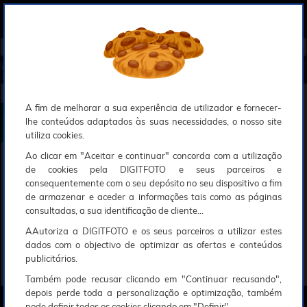
0
Compreendemos que a segurança é uma prioridade ao utilizar o nosso sítio web, Faremos o nosso melhor para assegurar que a sua utilização do nosso website seja tão suave e eficiente quanto possível.
O nosso site foi desenvolvido para utilizar sessões de utilizadores através de cookies, Deve portanto aceitá-los para que o processo de autenticação e encomenda seja funcional. Tem a possibilidade de introduzir uma lista branca de sítios web no seu navegador, Recomendamos que a utilize se não desejar permitir a utilização de cookies a nível mundial.
Se desejar mais informações sobre este assunto, por favor contacte o nosso Responsável pela protecção de dados no endereço abaixo:
Esperamos que compreenda a nossa abordagem, Sinceramente, a equipa DigitFoto
Início
►
Observação, objectivas e acessórios
►
Complementos ópticos e adaptadores
►
CANON Anel de Adaptaç
ão RF Controle Premium (Oferta especial SOLAR)
CANON Anel de Adaptação RF Controle Premium
A fim de melhorar a sua experiência de utilizador e fornecer-
lhe conteúdos adaptados às suas necessidades, o nosso site
utiliza cookies.
Ao clicar em "Aceitar e continuar" concorda com a utilização
de cookies pela DIGITFOTO e seus parceiros e
consequentemente com o seu depósito no seu dispositivo a fim
de armazenar e aceder a informações tais como as páginas
consultadas, a sua identificação de cliente...
AAutoriza a DIGITFOTO e os seus parceiros a utilizar estes
dados com o objectivo de optimizar as ofertas e conteúdos
publicitários.
Também pode recusar clicando em "Continuar recusando",
depois perde toda a personalização e optimização, também
pode definir todos os cookies clicando em "Definir".