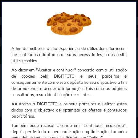
0
Compreendemos que a segurança é uma prioridade ao utilizar o nosso sítio web, Faremos o nosso melhor para assegurar que a sua utilização do nosso website seja tão suave e eficiente quanto possível.
O nosso site foi desenvolvido para utilizar sessões de utilizadores através de cookies, Deve portanto aceitá-los para que o processo de autenticação e encomenda seja funcional. Tem a possibilidade de introduzir uma lista branca de sítios web no seu navegador, Recomendamos que a utilize se não desejar permitir a utilização de cookies a nível mundial.
Se desejar mais informações sobre este assunto, por favor contacte o nosso Responsável pela protecção de dados no endereço abaixo:
Esperamos que compreenda a nossa abordagem, Sinceramente, a equipa DigitFoto
Início
►
Trabalho de imagem calibração
►
Ecrans e acessórios
►
ASUS Monitor ProArt PA328QV 32" IPS WQH
D (Oferta especial SOLAR)
ASUS Monitor ProArt PA328QV 32" IPS WQHD
A fim de melhorar a sua experiência de utilizador e fornecer-
lhe conteúdos adaptados às suas necessidades, o nosso site
utiliza cookies.
Ao clicar em "Aceitar e continuar" concorda com a utilização
de cookies pela DIGITFOTO e seus parceiros e
consequentemente com o seu depósito no seu dispositivo a fim
de armazenar e aceder a informações tais como as páginas
consultadas, a sua identificação de cliente...
AAutoriza a DIGITFOTO e os seus parceiros a utilizar estes
dados com o objectivo de optimizar as ofertas e conteúdos
publicitários.
Também pode recusar clicando em "Continuar recusando",
depois perde toda a personalização e optimização, também
pode definir todos os cookies clicando em "Definir".