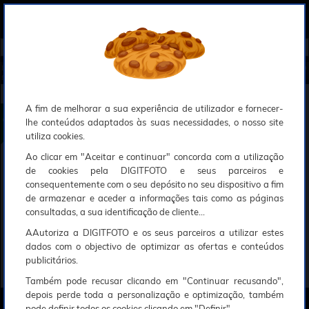
0
Compreendemos que a segurança é uma prioridade ao utilizar o nosso sítio web, Faremos o nosso melhor para assegurar que a sua utilização do nosso website seja tão suave e eficiente quanto possível.
O nosso site foi desenvolvido para utilizar sessões de utilizadores através de cookies, Deve portanto aceitá-los para que o processo de autenticação e encomenda seja funcional. Tem a possibilidade de introduzir uma lista branca de sítios web no seu navegador, Recomendamos que a utilize se não desejar permitir a utilização de cookies a nível mundial.
Se desejar mais informações sobre este assunto, por favor contacte o nosso Responsável pela protecção de dados no endereço abaixo:
Esperamos que compreenda a nossa abordagem, Sinceramente, a equipa DigitFoto
Início
►
Discos e memória
►
Cartões de memória
►
ANGELBIRD Cartão Micro SDXC AV PRO UHS-I 512GB (O
ferta especial SOLAR)
ANGELBIRD Cartão Micro SDXC AV PRO UHS-I 512GB
A fim de melhorar a sua experiência de utilizador e fornecer-
lhe conteúdos adaptados às suas necessidades, o nosso site
utiliza cookies.
Ao clicar em "Aceitar e continuar" concorda com a utilização
de cookies pela DIGITFOTO e seus parceiros e
consequentemente com o seu depósito no seu dispositivo a fim
de armazenar e aceder a informações tais como as páginas
consultadas, a sua identificação de cliente...
AAutoriza a DIGITFOTO e os seus parceiros a utilizar estes
dados com o objectivo de optimizar as ofertas e conteúdos
publicitários.
Também pode recusar clicando em "Continuar recusando",
depois perde toda a personalização e optimização, também
pode definir todos os cookies clicando em "Definir".