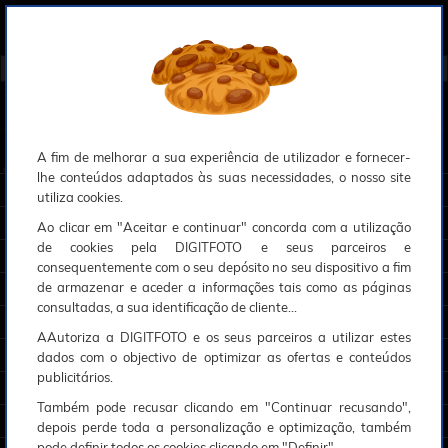
0
Compreendemos que a segurança é uma prioridade ao utilizar o nosso sítio web, Faremos o nosso melhor para assegurar que a sua utilização do nosso website seja tão suave e eficiente quanto possível.
O nosso site foi desenvolvido para utilizar sessões de utilizadores através de cookies, Deve portanto aceitá-los para que o processo de autenticação e encomenda seja funcional. Tem a possibilidade de introduzir uma lista branca de sítios web no seu navegador, Recomendamos que a utilize se não desejar permitir a utilização de cookies a nível mundial.
Se desejar mais informações sobre este assunto, por favor contacte o nosso Responsável pela protecção de dados no endereço abaixo:
Esperamos que compreenda a nossa abordagem, Sinceramente, a equipa DigitFoto
A fim de melhorar a sua experiência de utilizador e fornecer-
lhe conteúdos adaptados às suas necessidades, o nosso site
MÁQUINAS FOTOGRÁFICAS E CÂMARAS
utiliza cookies.
OBSERVAÇÃO, OBJECTIVAS E ACESSÓRIOS
Ao clicar em "Aceitar e continuar" concorda com a utilização
de cookies pela DIGITFOTO e seus parceiros e
DRONES E ACESSÓRIOS
consequentemente com o seu depósito no seu dispositivo a fim
de armazenar e aceder a informações tais como as páginas
TRIPÉS E FIXAÇÕES
consultadas, a sua identificação de cliente...
SACOS E TRANSPORTE
AAutoriza a DIGITFOTO e os seus parceiros a utilizar estes
FLASHES E ILUMINAÇÃO ESTÚDIO
dados com o objectivo de optimizar as ofertas e conteúdos
publicitários.
ACESSÓRIOS FOTO, VÍDEO E CAMERAS
Também pode recusar clicando em "Continuar recusando",
IMPRESSÃO E CONSUMÍVEIS
depois perde toda a personalização e optimização, também
pode definir todos os cookies clicando em "Definir".